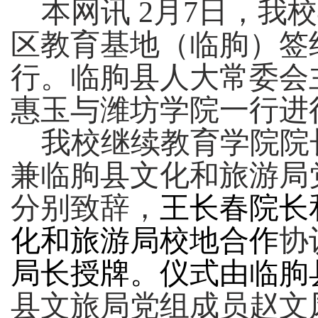
本网讯
2
月
7
日，我校
区教育基地（临朐）签
行。
临朐县人大常委会
惠玉与潍坊学院一行进
我校继续教育学院院
兼临朐县文化和旅游局
分别致辞，
王长春院长
化和旅游局校地合作
协
局长授牌。
仪式由临朐
县文旅局党组成员赵文