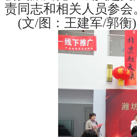
责同志和相关人员参会
(
文
/
图：王建军
/
郭衡
)